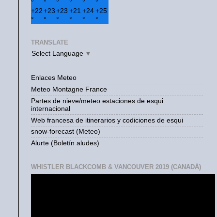
°
°
°
°
°
°
+
22
+
23
+
23
+
21
+
24
+
25
°
°
°
°
°
°
TRANSLATE
Select Language
▼
Enlaces Meteo
Meteo Montagne France
Partes de nieve/meteo estaciones de esqui
internacional
Web francesa de itinerarios y codiciones de esqui
snow-forecast (Meteo)
Alurte (Boletín aludes)
WHISTLER BLACKCOMB & VANCOUVER 2019 (CANADÁ)