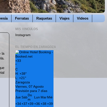
vesía
Ferratas
Raquetas
Viajes
Videos
MIS VINCULOS
Instagram
EL TIEMPO EN ZARAGOZA
 la
la.
+
33
°
que
C
ial
H:
+
38°
L:
+
21°
Zaragoza
Viernes, 07 Agosto
Previsión para 7 días
Do
Jue
Sáb
Lun
Mar
Mié
m
+
34
+
37
+
39
+
36
+
38
+
39