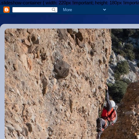
.slideshow-container { width: 220px !important; height: 180px !importa